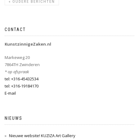
«
OUDERE BERICHTEN
CONTACT
KunstzinnigeZaken.nl
Markeweg 20
7864TH Zwinderen
* op afspraak
tel: +316-45432534
tel: +316-19184170
E-mail
NIEUWS
Nieuwe website! KUZIZA Art Gallery