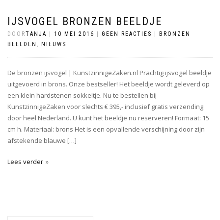
IJSVOGEL BRONZEN BEELDJE
DOOR
TANJA
|
10 MEI 2016
|
GEEN REACTIES
|
BRONZEN
BEELDEN
,
NIEUWS
De bronzen ijsvogel | KunstzinnigeZaken.nl Prachtig ijsvogel beeldje
uitgevoerd in brons. Onze bestseller! Het beeldje wordt geleverd op
een klein hardstenen sokkeltje. Nu te bestellen bij
KunstzinnigeZaken voor slechts € 395,- inclusief gratis verzending
door heel Nederland. U kunt het beeldje nu reserveren! Formaat: 15
cm h. Materiaal: brons Het is een opvallende verschijning door zijn
afstekende blauwe […]
Lees verder