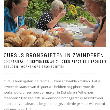
CURSUS BRONSGIETEN IN ZWINDEREN
DOOR
TANJA
|
1 SEPTEMBER 2017
|
GEEN REACTIES
|
BRONZEN
BEELDEN
,
WORKSHOPS BRONSGIETEN
Cursus bronsgieten in Drenthe | Bronzen beelden maken Het is
alweer de laatste van dit jaar! We hebben nog plaats voor de
workshop bronzen beelden maken in Zwinderen! Wil je nog
meedoen? Dan kan dat! De workshop bronsgieten is geschikt voor
iedereen, van absolute beginner tot gevorderde. Je moet wel vooraf
zelf een beeld […]