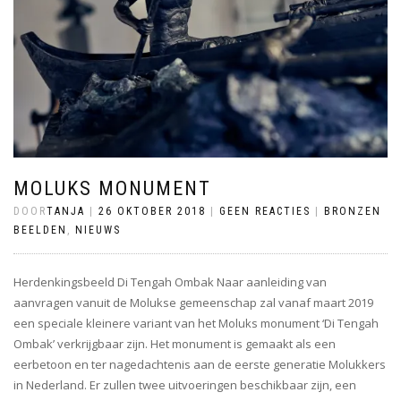
MOLUKS MONUMENT
DOOR
TANJA
|
26 OKTOBER 2018
|
GEEN REACTIES
|
BRONZEN
BEELDEN
,
NIEUWS
Herdenkingsbeeld Di Tengah Ombak Naar aanleiding van
aanvragen vanuit de Molukse gemeenschap zal vanaf maart 2019
een speciale kleinere variant van het Moluks monument ‘Di Tengah
Ombak’ verkrijgbaar zijn. Het monument is gemaakt als een
eerbetoon en ter nagedachtenis aan de eerste generatie Molukkers
in Nederland. Er zullen twee uitvoeringen beschikbaar zijn, een