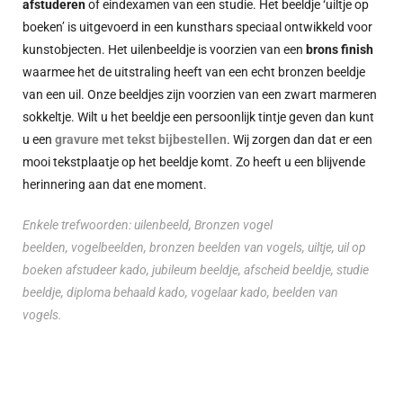
afstuderen
of eindexamen van een studie. Het beeldje ‘uiltje op
boeken’ is uitgevoerd in een kunsthars speciaal ontwikkeld voor
kunstobjecten. Het uilenbeeldje is voorzien van een
brons finish
waarmee het de uitstraling heeft van een echt bronzen beeldje
van een uil. Onze beeldjes zijn voorzien van een zwart marmeren
sokkeltje. Wilt u het beeldje een persoonlijk tintje geven dan kunt
u een
gravure met tekst bijbestellen
. Wij zorgen dan dat er een
mooi tekstplaatje op het beeldje komt. Zo heeft u een blijvende
herinnering aan dat ene moment.
Enkele trefwoorden: uilenbeeld,
Bronzen vogel
beelden
, vogelbeelden, bronzen beelden van vogels, uiltje, uil op
boeken afstudeer kado, jubileum beeldje, afscheid beeldje, studie
beeldje, diploma behaald kado, vogelaar kado, beelden van
vogels.