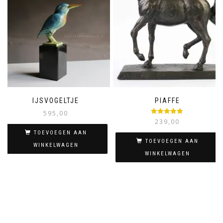
IJSVOGELTJE
PIAFFE
595,00
Gewaardeerd
239,00
5.00
uit 5
TOEVOEGEN AAN
TOEVOEGEN AAN
WINKELWAGEN
WINKELWAGEN