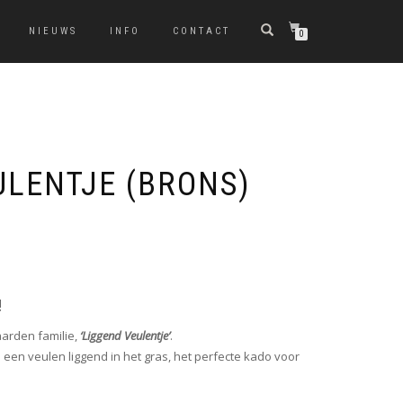
NIEUWS
INFO
CONTACT
0
ULENTJE (BRONS)
!
arden familie,
‘Liggend Veulentje’
.
n een veulen liggend in het gras, het perfecte kado voor