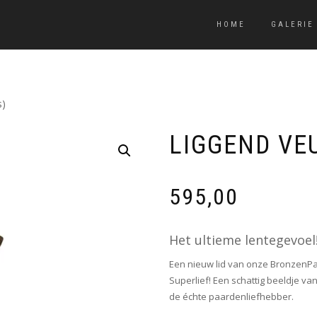
HOME
GALERIE
s)
LIGGEND VE
595,00
Het ultieme lentegevoel
Een nieuw lid van onze BronzenPa
Superlief! Een schattig beeldje va
de échte paardenliefhebber.