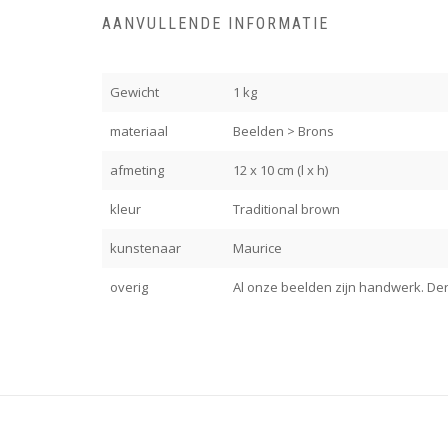
AANVULLENDE INFORMATIE
Gewicht
1 kg
materiaal
Beelden > Brons
afmeting
12 x 10 cm (l x h)
kleur
Traditional brown
kunstenaar
Maurice
overig
Al onze beelden zijn handwerk. Derh