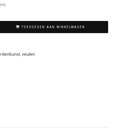
en)
TOEVOEGEN AAN WINKELWAGEN
rdenkunst
,
veulen