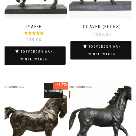
PIAFFE
DRAVER (BRONS)
1500,00
Gewaardeerd
239,00
5.00
uit 5
TOEVOEGEN AAN
TOEVOEGEN AAN
WINKELWAGEN
WINKELWAGEN
-
17%
Aanbieding!