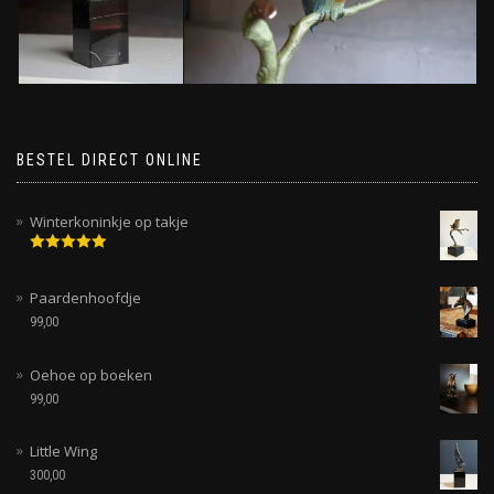
BESTEL DIRECT ONLINE
Winterkoninkje op takje
Gewaardeerd
5.00
uit 5
Paardenhoofdje
99,00
Oehoe op boeken
99,00
Little Wing
300,00