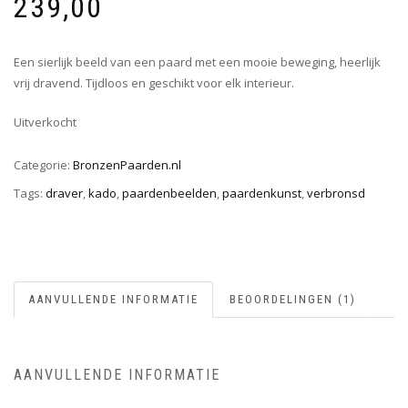
239,00
op
klant
waardering
Een sierlijk beeld van een paard met een mooie beweging, heerlijk
vrij dravend. Tijdloos en geschikt voor elk interieur.
Uitverkocht
Categorie:
BronzenPaarden.nl
Tags:
draver
,
kado
,
paardenbeelden
,
paardenkunst
,
verbronsd
AANVULLENDE INFORMATIE
BEOORDELINGEN (1)
AANVULLENDE INFORMATIE