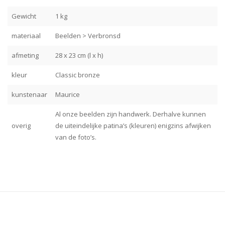
Gewicht
1 kg
materiaal
Beelden > Verbronsd
afmeting
28 x 23 cm (l x h)
kleur
Classic bronze
kunstenaar
Maurice
Al onze beelden zijn handwerk. Derhalve kunnen
overig
de uiteindelijke patina’s (kleuren) enigzins afwijken
van de foto’s.