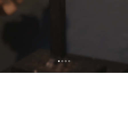
BEKIJK ONZE COLLECTIE
Bestel online of bezoek onze galerie in Zwinderen, u
bent van harte welkom!