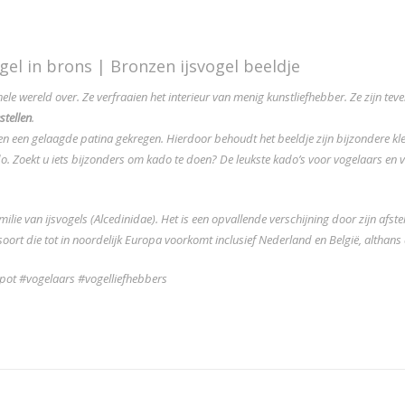
ogel in brons | Bronzen ijsvogel beeldje
ehele wereld over. Ze verfraaien het interieur van menig kunstliefhebber. Ze zijn tev
stellen
.
n een gelaagde patina gekregen. Hierdoor behoudt het beeldje zijn bijzondere kleu
do. Zoekt u iets bijzonders om kado te doen? De leukste kado’s voor vogelaars en
milie van
ijsvogels
(Alcedinidae). Het is een opvallende verschijning door zijn afs
gelsoort die tot in noordelijk Europa voorkomt inclusief Nederland en België, althan
spot #vogelaars #vogelliefhebbers