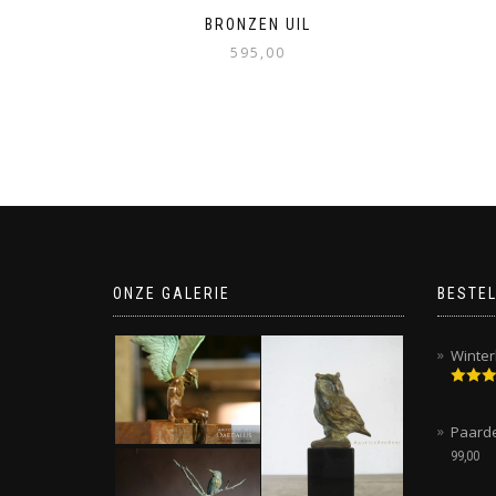
BRONZEN UIL
595,00
ONZE GALERIE
BESTEL
Winter
Gewaar
5.00
uit
Paard
99,00