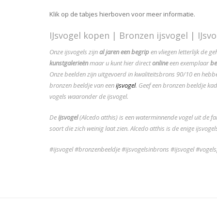
Klik op de tabjes hierboven voor meer informatie.
IJsvogel kopen | Bronzen ijsvogel | IJsv
Onze ijsvogels zijn
al jaren een begrip
en vliegen letterlijk de g
kunstgalerieën
maar u kunt hier direct
online
een exemplaar
be
Onze beelden zijn uitgevoerd in kwaliteitsbrons 90/10 en hebbe
bronzen beeldje van een
ijsvogel
. Geef een bronzen beeldje ka
vogels waaronder de ijsvogel.
De
ijsvogel
(Alcedo atthis) is een waterminnende
vogel
uit de fa
soort die zich weinig laat zien. Alcedo atthis is de enige ijsvo
#ijsvogel #bronzenbeeldje #ijsvogelsinbrons #ijsvogel #vogel