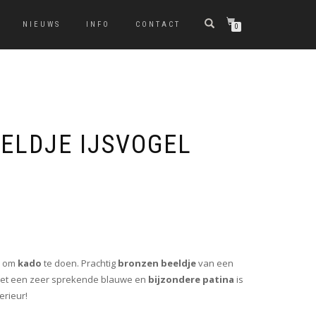
NIEUWS
INFO
CONTACT
0
ELDJE IJSVOGEL
e om
kado
te doen. Prachtig
bronzen beeldje
van een
 met een zeer sprekende blauwe en
bijzondere patina
is
erieur!