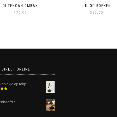
DI TENGAH OMBAK
UIL OP BOEKEN
175,00
595,00
 DIRECT ONLINE
koninkje op takje
deerd
 5
enhoofdje