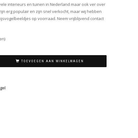
n vele interieurs en tuinen in Nederland maar ook ver over
zijn erg populair en zijn snel verkocht, maar wij hebben
e ijsvogelbeeldjes op voorraad. Neem vrijblijvend contact
en)
TOEVOEGEN AAN WINKELWAGEN
gel