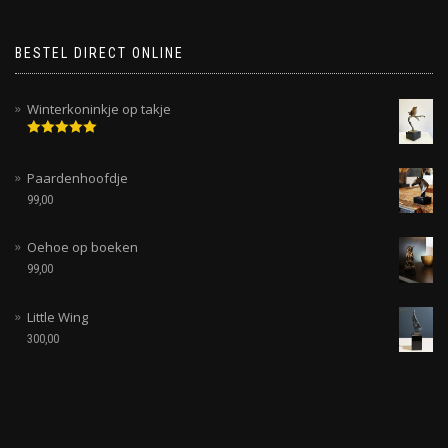
BESTEL DIRECT ONLINE
Winterkoninkje op takje
Gewaardeerd
5.00
uit 5
Paardenhoofdje
99,00
Oehoe op boeken
99,00
Little Wing
300,00