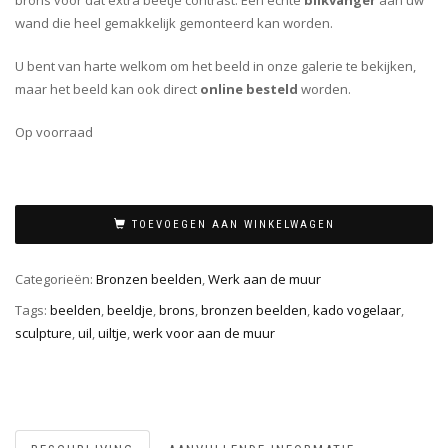
wand die heel gemakkelijk gemonteerd kan worden.
U bent van harte welkom om het beeld in onze galerie te bekijken,
maar het beeld kan ook direct
online besteld
worden.
Op voorraad
TOEVOEGEN AAN WINKELWAGEN
Categorieën:
Bronzen beelden
,
Werk aan de muur
Tags:
beelden
,
beeldje
,
brons
,
bronzen beelden
,
kado vogelaar
,
sculpture
,
uil
,
uiltje
,
werk voor aan de muur