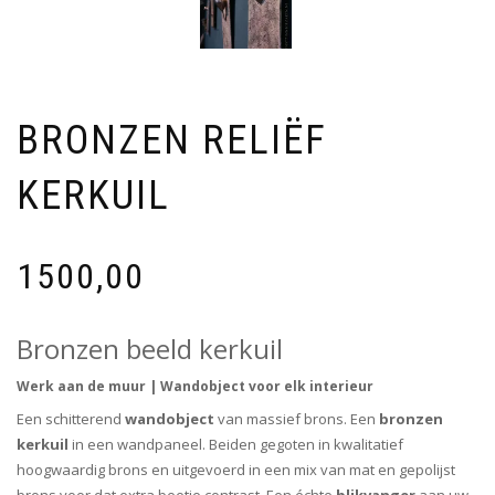
BRONZEN RELIËF
KERKUIL
1500,00
Bronzen beeld kerkuil
Werk aan de muur | Wandobject voor elk interieur
Een schitterend
wandobject
van massief brons. Een
bronzen
kerkuil
in een wandpaneel. Beiden gegoten in kwalitatief
hoogwaardig brons en uitgevoerd in een mix van mat en gepolijst
brons voor dat extra beetje contrast. Een échte
blikvanger
aan uw