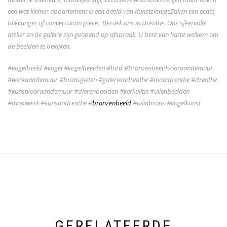
een wat kleiner appartement is een beeld van KunstzinnigeZaken een echte
blikvanger of conversation piece. Bezoek ons in Drenthe. Ons sfeervolle
atelier en de galerie zijn geopend op afspraak. U bent van harte welkom om
de beelden te bekijken.
#vogelbeeld #vogel #vogelbeelden #bird #bronzenbeeldvooraandemuur
#werkaandemuur #bronsgieten #galerieindrenthe #mooidrenthe #drenthe
#kunstvooraandemuur #dierenbeelden #kerkuiltje #uilenbeelden
#mooiwerk #kunstindrenthe #
bronzenbeeld
#uilinbrons #vogelkunst
GERELATEERDE