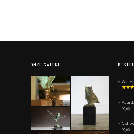
ONZE GALERIE
BESTEL
Winter
Gewaar
5.00
uit
Paard
99,00
Oehoe
99,00