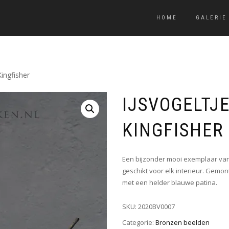
HOME
GALERIE
Kingfisher
IJSVOGELTJE
KINGFISHER
Een bijzonder mooi exemplaar van
geschikt voor elk interieur. Gemo
met een helder blauwe patina.
SKU:
2020BV0007
Categorie:
Bronzen beelden