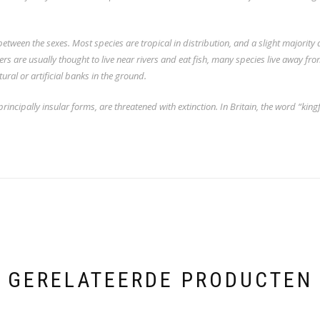
between the sexes. Most species are tropical in distribution, and a slight majority
s are usually thought to live near rivers and eat fish, many species live away fr
tural or artificial banks in the ground.
principally insular forms, are
threatened
with extinction. In Britain, the word “king
GERELATEERDE PRODUCTEN