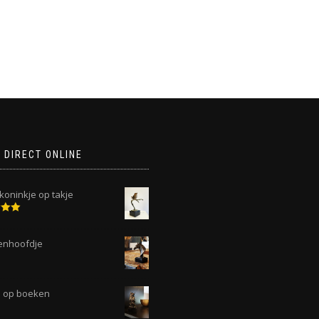
 DIRECT ONLINE
koninkje op takje
deerd
 5
enhoofdje
 op boeken