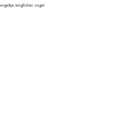
svogeltje
,
kingfisher
,
vogel