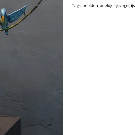
Tags:
beelden
,
beeldje
,
ijsvogel
,
ij