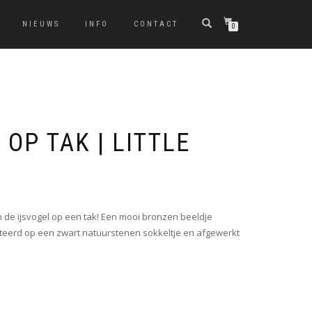
NIEUWS
INFO
CONTACT
0
 OP TAK | LITTLE
 de ijsvogel op een tak! Een mooi bronzen beeldje
nteerd op een zwart natuurstenen sokkeltje en afgewerkt