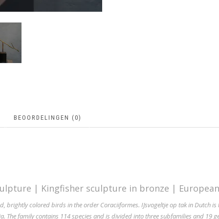
BEOORDELINGEN (0)
culpture | Kingfisher sculpture in bronze | European
, brightly colored birds in the order
Coraciiformes
. IJsvogeltje op tak in Dutch is
ia. The family contains 114 species and is divided into three
subfamilies
and 19
g