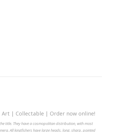
 Art | Collectable | Order now online!
 the title. They have a
cosmopolitan distribution
, with most
enera
. All kingfishers have large heads, long, sharp, pointed