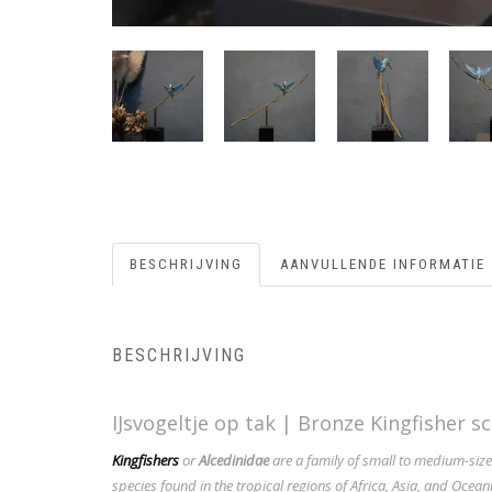
BESCHRIJVING
AANVULLENDE INFORMATIE
BESCHRIJVING
IJsvogeltje op tak | Bronze Kingfisher s
Kingfishers
or
Alcedinidae
are a
family
of small to medium-sized
species found in the tropical regions of Africa, Asia, and Ocean