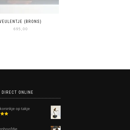
VEULENTJE (BRONS)
695,00
 DIRECT ONLINE
koninkje op takje
deerd
 5
enhoofdje