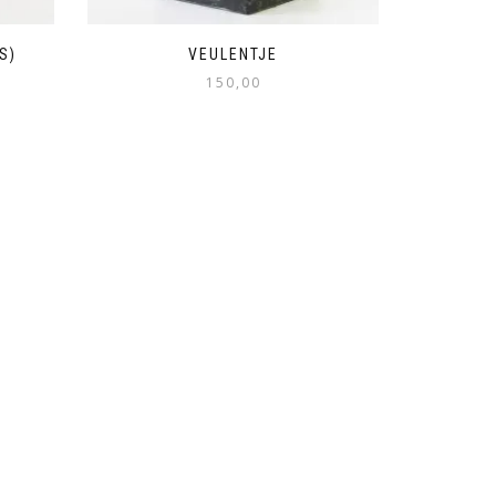
S)
VEULENTJE
150,00