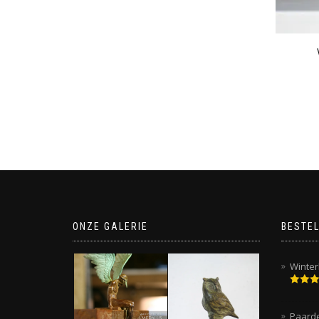
ONZE GALERIE
BESTEL
Winter
Gewaar
5.00
uit
Paard