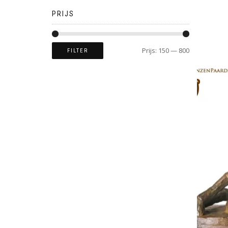
PRIJS
Prijs:
150
—
800
FILTER