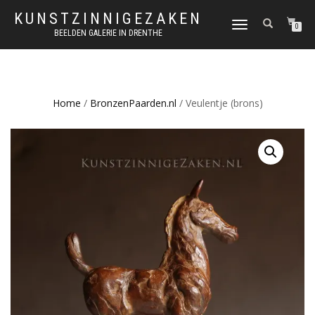
KUNSTZINNIGEZAKEN
SCHAKEL
0
BEELDEN GALERIE IN DRENTHE
TUSSEN
MENU
Home
/
BronzenPaarden.nl
/ Veulentje (brons)