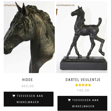
HIDDE
DARTEL VEULENTJE
650,00
Gewaardeerd
165,00
5.00
uit 5
TOEVOEGEN AAN
TOEVOEGEN AAN
WINKELWAGEN
WINKELWAGEN