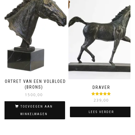
PORTRET VAN EEN VOLBLOED
(BRONS)
DRAVER
1500,00
Gewaardeerd
239,00
5.00
uit 5
TOEVOEGEN AAN
LEES VERDER
WINKELWAGEN