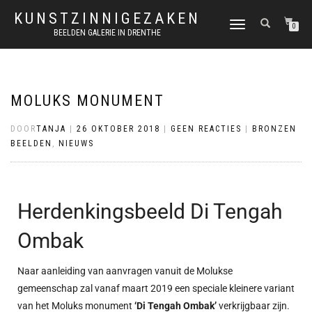
KUNSTZINNIGEZAKEN
SCHAKEL
0
BEELDEN GALERIE IN DRENTHE
TUSSEN
MENU
MOLUKS MONUMENT
DOOR
TANJA
|
26 OKTOBER 2018
|
GEEN REACTIES
|
BRONZEN
BEELDEN
,
NIEUWS
Herdenkingsbeeld Di Tengah
Ombak
Naar aanleiding van aanvragen vanuit de Molukse
gemeenschap zal vanaf maart 2019 een speciale kleinere variant
van het Moluks monument
‘Di Tengah Ombak’
verkrijgbaar zijn.