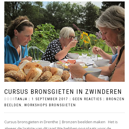
CURSUS BRONSGIETEN IN ZWINDEREN
DOOR
TANJA
|
1 SEPTEMBER 2017
|
GEEN REACTIES
|
BRONZEN
BEELDEN
,
WORKSHOPS BRONSGIETEN
Cursus bronsgieten in Drenthe | Bronzen beelden maken Het is
alweer de laatste van dit jaar! We hebben nog plaats voor de