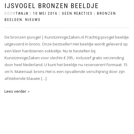
IJSVOGEL BRONZEN BEELDJE
DOOR
TANJA
|
10 MEI 2016
|
GEEN REACTIES
|
BRONZEN
BEELDEN
,
NIEUWS
De bronzen ijsvogel | KunstzinnigeZaken.nl Prachtig ijsvogel beeldje
uitgevoerd in brons. Onze bestseller! Het beeldje wordt geleverd op
een klein hardstenen sokkeltje. Nu te bestellen bij
KunstzinnigeZaken voor slechts € 395,- inclusief gratis verzending
door heel Nederland. U kunt het beeldje nu reserveren! Formaat: 15
cm h. Materiaal: brons Het is een opvallende verschijning door zijn
afstekende blauwe […]
Lees verder