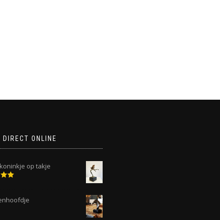
 DIRECT ONLINE
koninkje op takje
deerd
 5
enhoofdje