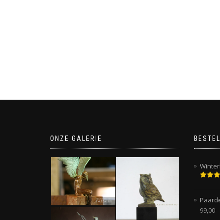
ONZE GALERIE
BESTEL
Winter
Gewaar
5.00
uit
Paard
99,00